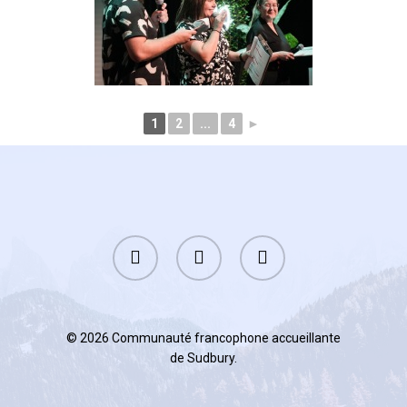
1
2
...
4
►
facebook
youtube
phone
© 2026 Communauté francophone accueillante
de Sudbury.