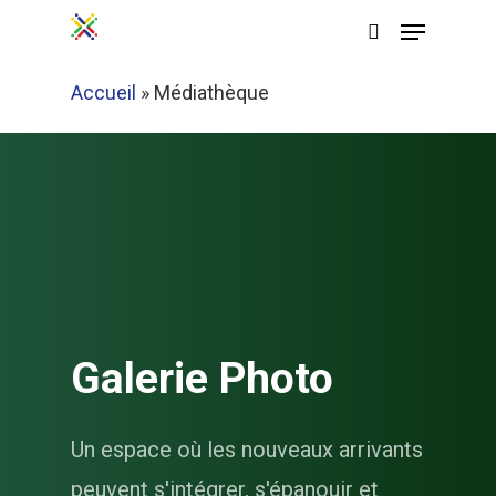
Passer
Menu
au
recherche
Ferme
contenu
Accueil
»
Médiathèque
Le
principal
Menu
Galerie Photo
Un espace où les nouveaux arrivants
peuvent s'intégrer, s'épanouir et