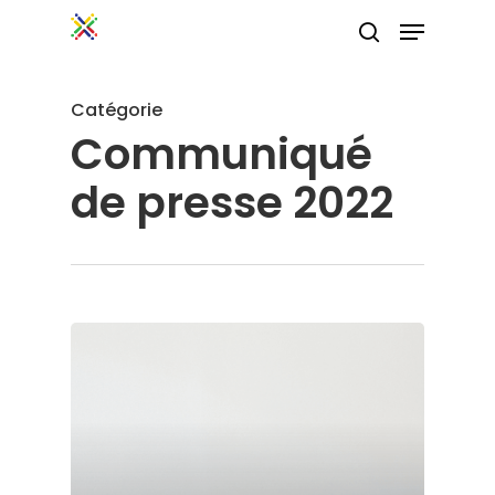
Passer
Menu
au
recherche
Ferme
contenu
Le
Catégorie
principal
Communiqué
Menu
de presse 2022